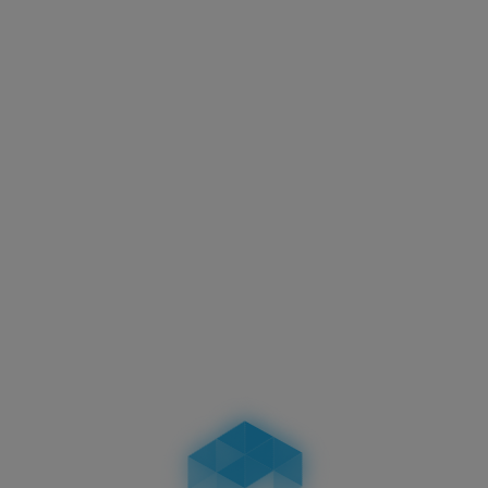
Checkout: Zahlung
Unter „Zahlung“ kann die gewünschte Zahlungsart
ausgewählt werden. Alle Zahlungsmethoden sind
unter folgendem Link detailliert erklärt:
https://3d-
kennzeichen.de/zahlungsinformationen.
Checkout: Überprüfung
Falls die Bestellangaben alle korrekt sind, kann die
Bestellung abgeschickt werden.
Achtung: Nach
Bestellabschluss kann nicht mehr in den
Bestellvorgang eingegriffen werden, da unser
Bestellsystem voll automatisch arbeitet. Prüfe
deshalb unbedingt vor Absenden der Bestellung
alle Angaben sorgfältig, eine nachträgliche
Änderung ist nicht mehr möglich.
Die Kennzeichen