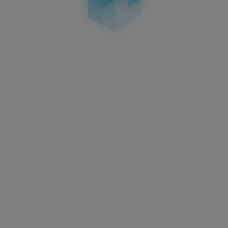
sind vom Widerruf ausgeschlossen, da es sich um
individuell gefertigte Produkte handelt.
Nun haben wir den Bestellvorgang bei der
Desktopversion am PC erklärt. Die 3D Kennzeichen
können natürlich auch über das Handy in der
mobilen Version bestellt werden. Wie man hierbei
vorgeht, erklären wir im Folgenden.
Bestellvorgang in der mobilen Handyversion:
Man hat zwei verschiedene Möglichkeiten das 3D
Kennzeichen am Handy zu bestellen. Zum einen
können die unterschiedlichen 3D Kennzeichen
über das Burger-Menü mit den drei Strichen
gefunden und beim Klick auf das Produkt
konfiguriert werden. Zum anderen gibt es direkt in
der App einen Kennzeichenkonfigurator. Falls man
Kennzeichen mit nur einem Kennzeichentypen