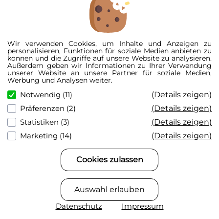
Fahrzeugzulassungsverordnung entspricht und
kurze Kennzeichen in Engschrift und mit
veränderten Abständen zu 99% bei den
Zulassungsstellen nicht gesiegelt werden.
Wir verwenden Cookies, um Inhalte und Anzeigen zu
Im Nachhinein können die 3D Kennzeichen nicht
personalisieren, Funktionen für soziale Medien anbieten zu
können und die Zugriffe auf unsere Website zu analysieren.
mehr zurückgegeben werden, da es ein individuell
Außerdem geben wir Informationen zu Ihrer Verwendung
gefertigtes Produkt ist und somit vom Widerruf
unserer Website an unsere Partner für soziale Medien,
Werbung und Analysen weiter.
ausgeschlossen ist. Sprich es am besten vorher mit
(Details zeigen)
Notwendig (11)
den Angestellten der für dich zuständigen
Zulassungsstelle ab, ob kurze Kennzeichen mit
(Details zeigen)
Präferenzen (2)
veränderten Abständen und in Engschrift gesiegelt
(Details zeigen)
Statistiken (3)
werden. Solltest du es ohne Rücksprache entgegen
(Details zeigen)
Marketing (14)
der Norm bestellen (wir weisen im Onlineshop mit
roten Warnhinweisen darauf hin), können wir keine
Cookies zulassen
Garantie für die Siegelung des Schildes
übernehmen. Es kann also passieren, dass die
Siegelung der Plakette vom Straßenverkehrsamt
Auswahl erlauben
verwehrt wird.
Datenschutz
Impressum
Falls die Zulassungsstelle das OK gibt, kannst du die