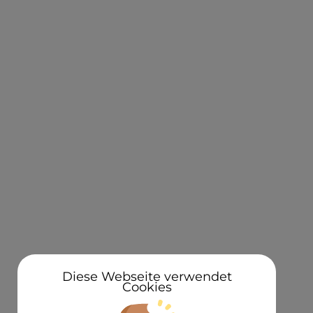
1. Bestellen
3D Kennzeichen mit deiner
D
Autonummer ganz bequem
Inne
und einfach hier im Hersteller-
we
Onlineshop bestellen.
Ken
KONTAKT
Über uns
Standorte
Newsletteranmeldung 5€ Gutschein
Diese Webseite verwendet
Cookies
3D in der Presse