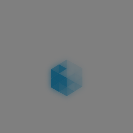
 diese nochmal siegelt. Hol dir hier bitte auch VOR dei
hen in Engschrift geben können.
CHEN UND VARIANTEN FÜR DE
t-schwarz, sondern auch mit hochglänzender Klavierlack
 Kennzeichen sind deutschlandweit voll zulassungsfähig
ILDERTYPEN - KURZE KENNZEI
NG FÜR KURZE KENNZEICHEN -