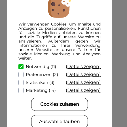
INFORMATIONEN
FAQ
Wir verwenden Cookies, um Inhalte und
3D-Magazin
Anzeigen zu personalisieren, Funktionen
für soziale Medien anbieten zu können
Versandinformationen
und die Zugriffe auf unsere Website zu
analysieren. Außerdem geben wir
Zahlungsinformationen
Informationen zu Ihrer Verwendung
unserer Website an unsere Partner für
Bestpreisgarantie
soziale Medien, Werbung und Analysen
weiter.
Zertifikate und Begleitschreiben
(Details zeigen)
Notwendig (11)
Zulassungsstellen
(Details zeigen)
Präferenzen (2)
KFZ-Kennzeichenkombinationen in Deutschland
(Details zeigen)
Statistiken (3)
(Details zeigen)
Marketing (14)
DIN GEPRÜFT
Cookies zulassen
Auswahl erlauben