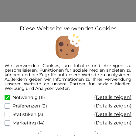
Diese Webseite verwendet Cookies
© 2026 3D-Kennzeichen GmbH
Alle Preise inkl. der gesetzl. MwSt.
Wir verwenden Cookies, um Inhalte und Anzeigen zu
Die durchgestrichenen Preise entsprechen der UVP.
personalisieren, Funktionen für soziale Medien anbieten zu
Der Kennzeichen-Konfigurator ist eine schematische Darstellung und kann vom
können und die Zugriffe auf unsere Website zu analysieren.
realen Produkt abweichen.
Außerdem geben wir Informationen zu Ihrer Verwendung
*Garantierte Zulassung nur bei Fertigung nach FZV, bei Sonderwünschen
unserer Website an unsere Partner für soziale Medien,
übernehmen wir keine Zulassungsgarantie.
Werbung und Analysen weiter.
**Kennzeichenlänge inkl. Maßtoleranz von ca. +/- 3%.
(Details zeigen)
Notwendig (11)
(Details zeigen)
Präferenzen (2)
(Details zeigen)
Statistiken (3)
(Details zeigen)
Marketing (14)