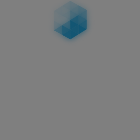
Nummernschild zu bieten.
Das 3D Oldtimer-Nummernschild in glänzender
Carbonoptik kannst du mit unserer voll zulässigen
und
TÜV-geprüften Easy Fix Ultra
Kennzeichenhalterung
komplett unsichtbar
anbringen, du kannst es aber auch anschrauben
oder einfach die handelsüblichen
Kennzeichenhalter aus Kunststoff montieren.
Ein Wechsel zum stabilen und beulenresistenten
Kunststoffkennzeichen mit 3D-Lettern ist übrigens
ganz einfach:
Bei der Zulassungsstelle können die alten
Aluschilder deines Oldtimers entwertet und die
neuen 3D Kennzeichen mit Plaketten versehen
werden.
Damit sind die 3Ds sofort startklar für den