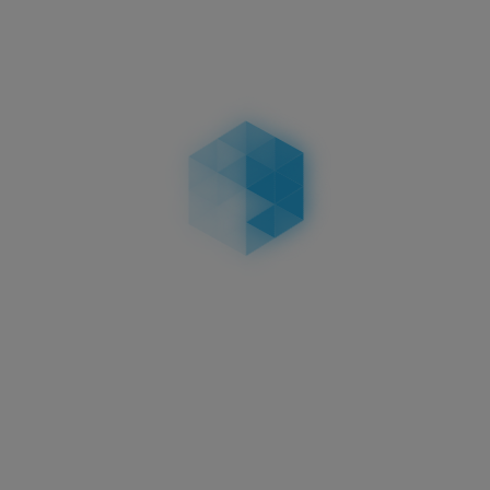
Achtung:
Die Easy Fix Ultra Kletthalterung wurde
speziell für 3D Kennzeichen aus Kunststoff
entwickelt. Eine Haltbarkeit für Aluschilder wurde
nicht getestet und kann somit nicht gewährleistet
werden.
Damit sind die 3Ds sofort startklar für den
Straßenverkehr, da sie nach §10 Abs. 2 der FZV
(Fahrzeugzulassungsverordnung) uneingeschränkt
zulassungsfähig sind.
Achtung: Bei diesen Produktpaketen handelt es
sich um speziell rabattierte Setpreise. Sie sind nicht
mit anderen Aktionen oder Rabatten kombinierbar.
Eine nachträgliche Auszahlung des
Differenzbetrags im Vergleich zum Einzelkauf ist
nicht möglich.
Hinweis:
Darstellung im Konfigurator ist