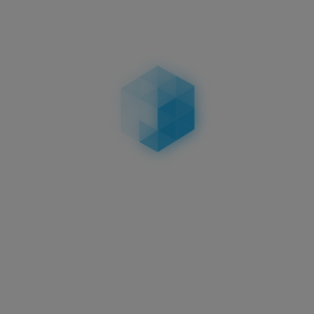
r oder Winter?
m in matt schwarz
die richtige Wahl für dein Auto.
ei unserem
3D Saison E-Kennzeichen mit dreidimensional
erialien
. Die Schilder überzeugen nicht nur durch Nachha
eltfreundlichkeit
(bei der Produktion eines 3D Saiso
chen Aluschildes).
r die Monate März, April, Mai sowie September, Oktober
merkennzeichen mit Saisonzahlen in 3D erfüllt die Anfor
neingeschränkt zulassungsfähig.
er Hingucker bei schönen Ausfahrten. Da nerven Dellen
chen:
Sie bleiben dank des verwendeten Hightechkunstst
isch. Abweichungen im Endprodukt möglich, da nach FZV