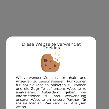
KONTAKT
Über uns
Standorte
Newsletteranmeldung 5€ Gutschein
Diese Webseite verwendet
Cookies
3D in der Presse
INFORMATIONEN
FAQ
Wir verwenden Cookies, um Inhalte und
3D-Magazin
Anzeigen zu personalisieren, Funktionen
für soziale Medien anbieten zu können
Versandinformationen
und die Zugriffe auf unsere Website zu
analysieren. Außerdem geben wir
Zahlungsinformationen
Informationen zu Ihrer Verwendung
unserer Website an unsere Partner für
Bestpreisgarantie
soziale Medien, Werbung und Analysen
weiter.
Zertifikate und Begleitschreiben