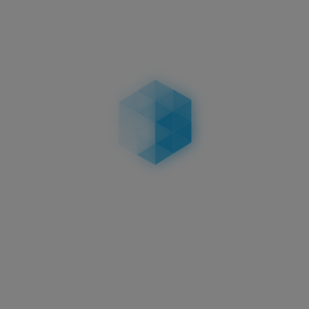
3D KENNZEICHEN 520 MM
HOCHGLANZ
HOCHGLANZ
58,95 €
in
Aktuelles
3D Kennzeichen
Oberflächenveredelungen:
Carbon, Matt & Hochglanz