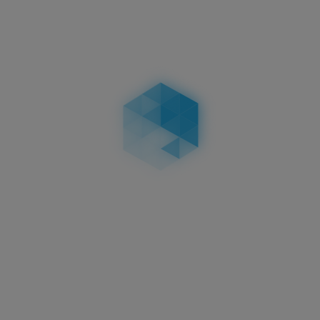
3D KENNZEICHEN 520 MM
HOCHGLANZ
HOCHGLANZ
58,95 €
in
Aktuelles
3D Kennzeichen
Oberflächenveredelungen:
Carbon, Matt & Hochglanz