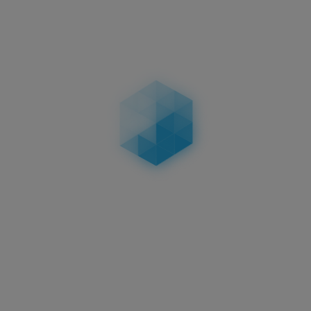
3D KENNZEICHEN 520 MM
HOCHGLANZ
HOCHGLANZ
58,95 €
in
Aktuelles
3D Kennzeichen
Oberflächenveredelungen:
Carbon, Matt & Hochglanz