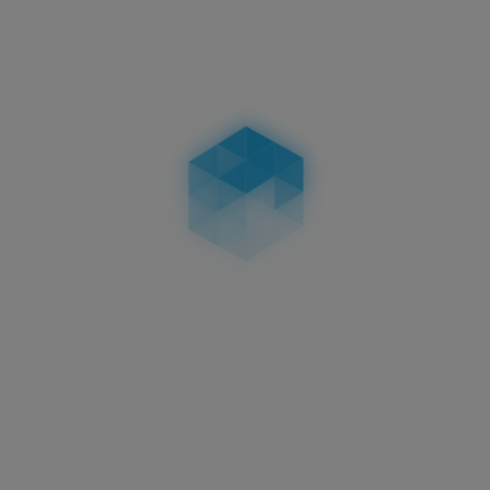
3D KENNZEICHEN 520 MM
HOCHGLANZ
HOCHGLANZ
58,95 €
in
Aktuelles
3D Kennzeichen
Oberflächenveredelungen:
Carbon, Matt & Hochglanz