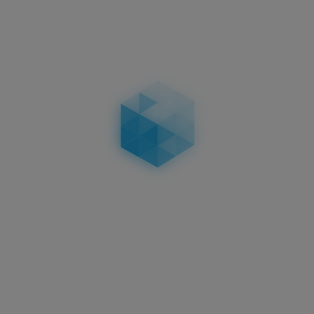
3D KENNZEICHEN 520 MM
HOCHGLANZ
HOCHGLANZ
58,95 €
in
Aktuelles
3D Kennzeichen
Oberflächenveredelungen:
Carbon, Matt & Hochglanz