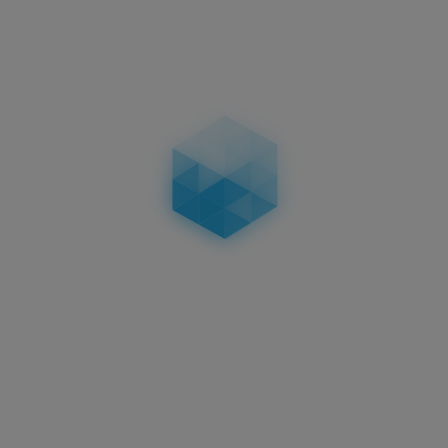
3D KENNZEICHEN 520 MM
HOCHGLANZ
HOCHGLANZ
58,95 €
in
Aktuelles
3D Kennzeichen
Oberflächenveredelungen:
Carbon, Matt & Hochglanz