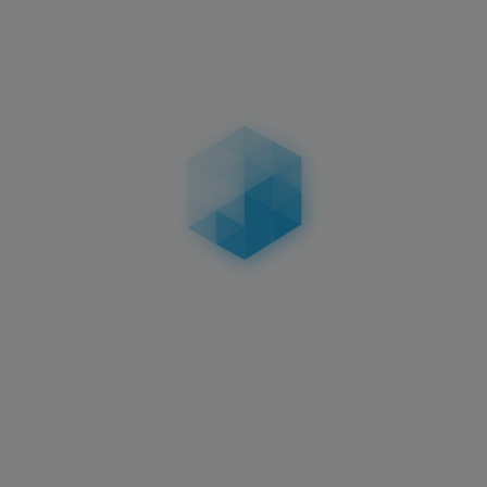
3D KENNZEICHEN 520 MM
HOCHGLANZ
HOCHGLANZ
58,95 €
in
Aktuelles
3D Kennzeichen
Oberflächenveredelungen:
Carbon, Matt & Hochglanz