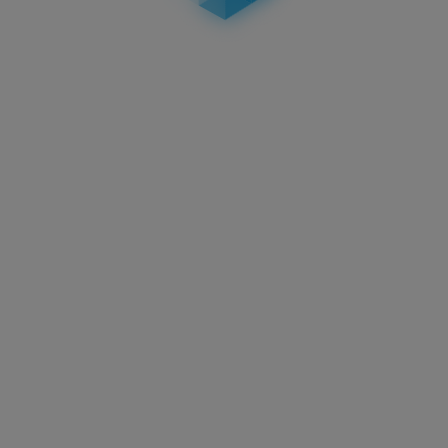
Aktuelles
E-Kennzeichen: Voraussetzungen, Vorteile & die
nachhaltige 3D-Alternative
25.07.2025
Aktuelles
Gibt es 3DKennzeichen auch für Österreich?
02.04.2025