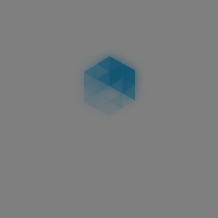
3D KENNZEICHEN 520 MM
HOCHGLANZ
HOCHGLANZ
58,95 €
in
Aktuelles
3D Kennzeichen
Oberflächenveredelungen:
Carbon, Matt & Hochglanz