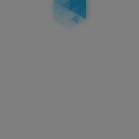
sich von gewöhnlichen Blechschildern ab.
Einfache Reinigung:
Nanofolie macht das 3D Schild
leichter zu reinigen als Aluminiumschilder.
Langlebige Beschriftung:
Vollschwarz
durchgefärbte, UV-beständige Lettern verblassen
nicht.
Einfache Montage:
Passt in handelsübliche
Kennzeichenhalter und leicht zu wechseln.
Zulassungskonform:
Gemäß §12 Abs. 2 FZV sofort
straßentauglich.
3D KENNZEICHEN
WEITERE TWINLINE-KENNZEICHEN
TWINLINE 200X200 MATT