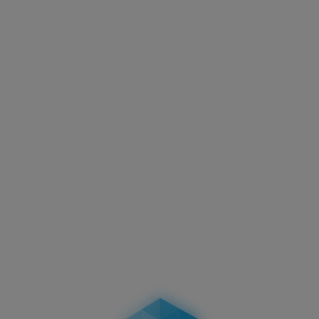
Fertigung außerhalb der FZV können wir keine
Zulassungsgarantie übernehmen.
Kennzeichen können nach der Autowäsche mit
herkömmlicher Autopolitur bei Bedarf wieder auf
Hochglanz poliert werden.
Achtung:
Bei
Verwendung von Hochdruckreinigern
(insbesondere beheizten Hochdruckreinigern) ist
darauf zu achten, dass ein entsprechender
Mindestabstand (mindestens 50 cm) zum 3D
Kennzeichen eingehalten wird, da ansonsten die
Oberfläche beschädigt werden kann.
Keine Dellen nach Parkremplern:
Das 3D
Kennzeichen bleibt absolut intakt.
Exklusive Qualität:
Als Patentinhaber bieten wir die
besten Kunststoffkennzeichen in 3D-Optik an.
Einzigartiges Design:
Schwarz-mattes Finish hebt