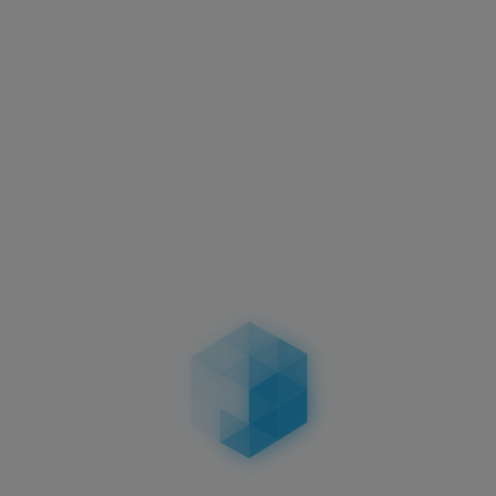
Achtung:
Bei Verwendung von Hochdruckreinigern
(insbesondere beheizten Hochdruckreinigern) ist
darauf zu achten, dass ein entsprechender
Mindestabstand (mindestens 50 cm) zum 3D
Kennzeichen eingehalten wird, da ansonsten die
Oberfläche beschädigt werden kann.
Keine Dellen nach Parkremplern:
Das 3D
Kennzeichen bleibt absolut intakt.
Exklusive Qualität:
Als Patentinhaber bieten wir die
besten Kunststoffkennzeichen in 3D-Optik an.
Einzigartiges Design:
Schwarz-mattes Finish hebt
sich von gewöhnlichen Blechschildern ab.
Einfache Reinigung:
Nanofolie macht das 3D Schild
leichter zu reinigen als Aluminiumschilder.
Langlebige Beschriftung:
Vollschwarz
durchgefärbte, UV-beständige Lettern verblassen
nicht.