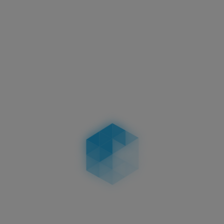
Fertigungsbedingt ist in der Mitte der Platine ein
Spritzpunkt sichtbar. Dies ist kein Qualitätsmangel.
Keine Dellen nach Parkremplern:
Das 3D
Kennzeichen bleibt absolut intakt.
Exklusive Qualität:
Als Patentinhaber bieten wir die
besten Kunststoffkennzeichen in 3D-Optik an.
Einzigartiges Design:
Schwarz-mattes Finish hebt
sich von gewöhnlichen Blechschildern ab.
Einfache Reinigung:
Nanofolie macht das 3D Schild
leichter zu reinigen als Aluminiumschilder.
Langlebige Beschriftung:
Vollschwarz
durchgefärbte, UV-beständige Lettern verblassen
nicht.
Einfache Montage:
Passt in handelsübliche
Kennzeichenhalter und leicht zu wechseln.
Zulassungskonform:
Gemäß §12 Abs. 2 FZV sofort
straßentauglich.