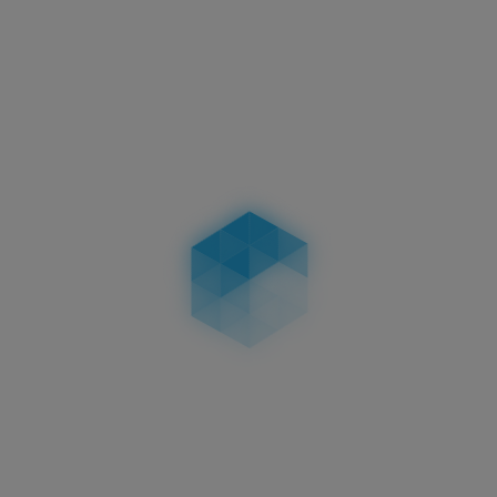
Für Detailverliebte Autofans!
Mit dem Ivality Magnet-3D-Kennzeichenhalter
verwandelst du dein Auto in einen echten
Blickfang. Keine störenden Halterungen, keine
Löcher – nur dein 3D Kennzeichen in Bestform.
Teste die zulässige magnetische
Kennzeichenhalterung und bring dein Auto auf das
nächste Level!
3D KENNZEICHEN
PRODUKTE PASSEND ZU DEN IVALITY
KENNZEICHENHALTERN
3D KENNZEICHEN 520 MM MATT