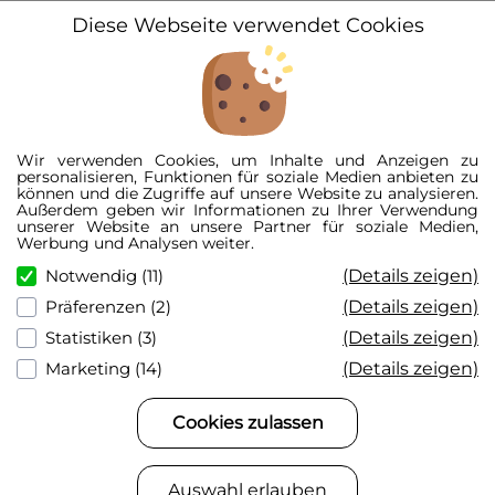
Diese Webseite verwendet Cookies
© 2026 3D-Kennzeichen GmbH
Alle Preise inkl. der gesetzl. MwSt.
Wir verwenden Cookies, um Inhalte und Anzeigen zu
Die durchgestrichenen Preise entsprechen der UVP.
personalisieren, Funktionen für soziale Medien anbieten zu
Der Kennzeichen-Konfigurator ist eine schematische Darstellung und kann vom
können und die Zugriffe auf unsere Website zu analysieren.
realen Produkt abweichen.
Außerdem geben wir Informationen zu Ihrer Verwendung
*Garantierte Zulassung nur bei Fertigung nach FZV, bei Sonderwünschen
unserer Website an unsere Partner für soziale Medien,
übernehmen wir keine Zulassungsgarantie.
Werbung und Analysen weiter.
**Kennzeichenlänge inkl. Maßtoleranz von ca. +/- 3%.
(Details zeigen)
Notwendig (11)
(Details zeigen)
Präferenzen (2)
(Details zeigen)
Statistiken (3)
(Details zeigen)
Marketing (14)
Cookies zulassen
Auswahl erlauben