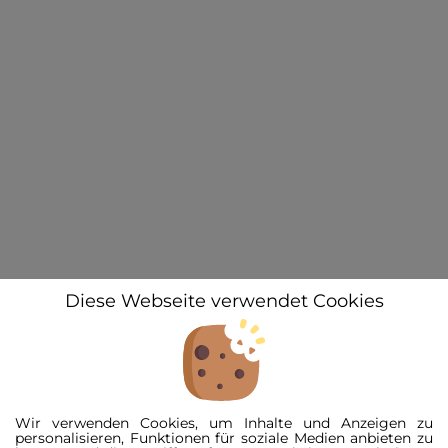
ZAHLUNGSMETHODEN
Diese Webseite verwendet Cookies
© 2026 3D-Kennzeichen GmbH
Alle Preise inkl. der gesetzl. MwSt.
Wir verwenden Cookies, um Inhalte und Anzeigen zu
Die durchgestrichenen Preise entsprechen der UVP.
personalisieren, Funktionen für soziale Medien anbieten zu
Der Kennzeichen-Konfigurator ist eine schematische Darstellung und kann vom