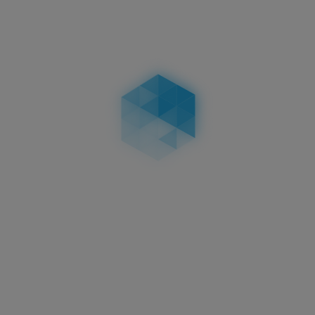
und Waschanlage
Die Bauteile bestehen aus UV-stabilem Kunststoff,
der seine Optik behält und nicht ausbleicht. Der
glasfaserverstärkte Haltepin sorgt für festen Halt,
während die speziell geformte Schulter am Pin
verhindert, dass das Kennzeichen wackelt oder
klappert.
Reinigungsmittel, Waschanlage und
Hochdruckreiniger sind kein Problem. Nach
Demontagen oder Fahrzeugwäschen solltest du
den festen Sitz des Kennzeichens kurz
kontrollieren.
Für deinen cleanen Fahrzeug-
Look