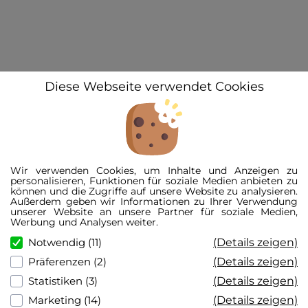
Diese Webseite verwendet Cookies
© 2026 3D-Kennzeichen GmbH
Alle Preise inkl. der gesetzl. MwSt.
Wir verwenden Cookies, um Inhalte und Anzeigen zu
Die durchgestrichenen Preise entsprechen der UVP.
personalisieren, Funktionen für soziale Medien anbieten zu
Der Kennzeichen-Konfigurator ist eine schematische Darstellung und kann vom
können und die Zugriffe auf unsere Website zu analysieren.
realen Produkt abweichen.
Außerdem geben wir Informationen zu Ihrer Verwendung
*Garantierte Zulassung nur bei Fertigung nach FZV, bei Sonderwünschen
unserer Website an unsere Partner für soziale Medien,
übernehmen wir keine Zulassungsgarantie.
Werbung und Analysen weiter.
**Kennzeichenlänge inkl. Maßtoleranz von ca. +/- 3%.
(Details zeigen)
Notwendig (11)
(Details zeigen)
Präferenzen (2)
(Details zeigen)
Statistiken (3)
(Details zeigen)
Marketing (14)